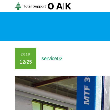
2018
service02
12/25